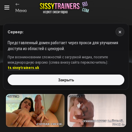
←
Меню
×
Сервер:
Представленный домен работает через прокси для улучшения
доступа из областей с цензурой.
При возникновении сложностей с загрузкой медиа, посетите
международную версию (слева внизу сайта переключитель):
SissyTranslate — порно с сюжетом для sissy: hypno-феминизация,
ts.sissytrainers.uk
видеорассказы о превращении в девочку.
Закрыть
Главная
Товар Brand
SissyTranslate