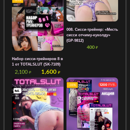
-24%
008. Сисси-трейнер: «Месть
сисси отчиму-куколду»
(GP-9812)
400
₽
Набор сисси-трейнеров 8 в
1 от TOTALSLUT (SK-7109)
1,600
2,100
₽
₽
-33%