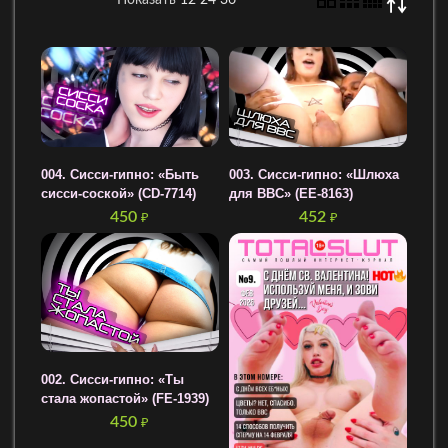
004. Сисси-гипно: «Быть
003. Сисси-гипно: «Шлюха
сисси-соской» (CD-7714)
для BBC» (EE-8163)
450
452
₽
₽
002. Сисси-гипно: «Ты
стала жопастой» (FE-1939)
450
₽