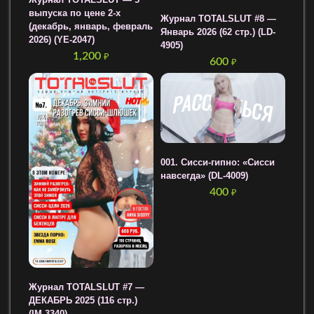
Журнал TOTALSLUT — 3
выпуска по цене 2-х
Журнал TOTALSLUT #8 —
(декабрь, январь, февраль
Январь 2026 (62 стр.) (LD-
2026) (YE-2047)
4905)
1,200
₽
600
₽
001. Сисси-гипно: «Сисси
навсегда» (DL-4009)
400
₽
Журнал TOTALSLUT #7 —
ДЕКАБРЬ 2025 (116 стр.)