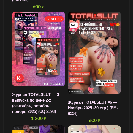
(IM-3340)
600
₽
Журнал TOTALSLUT — 3
выпуска по цене 2-х
Журнал TOTALSLUT #6 —
(сентябрь, октябрь,
Ноябрь 2025 (80 стр.) (PM-
ноябрь 2025) (UQ-2593)
6556)
1,200
₽
600
₽