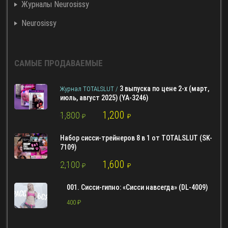
Журналы Neurosissy
Neurosissy
САМЫЕ ПРОДАВАЕМЫЕ
3 выпуска по цене 2-х (март,
Журнал TOTALSLUT /
июль, август 2025) (YA-3246)
1,200
1,800
₽
₽
Набор сисси-трейнеров 8 в 1 от TOTALSLUT (SK-
7109)
1,600
2,100
₽
₽
001. Сисси-гипно: «Сисси навсегда» (DL-4009)
400
₽