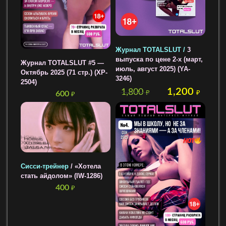
Журнал TOTALSLUT /
3
выпуска по цене 2-х (март,
Журнал TOTALSLUT #5 —
июль, август 2025) (YA-
Октябрь 2025 (71 стр.) (XP-
3246)
2504)
1,200
1,800
₽
₽
600
₽
Сисси-трейнер
/ «Хотела
стать айдолом» (IW-1286)
400
₽