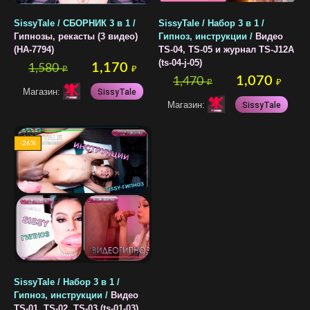
SissyTale / СБОРНИК 3 в 1 /
SissyTale / Набор 3 в 1 /
Гипнозы, рекасты (3 видео)
Гипноз, инструкции /
Видео
(HA-7794)
TS-04, TS-05 и журнал TS-J12A
(ts-04-j-05)
1,170
1,580
₽
₽
1,070
1,470
₽
₽
Магазин:
SissyTale
Магазин:
SissyTale
-26%
SissyTale / Набор 3 в 1 /
Гипноз, инструкции /
Видео
TS-01, TS-02, TS-03 (ts-01-03)