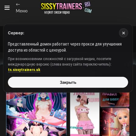
←
Меню
×
Сервер:
Представленный домен работает через прокси для улучшения
доступа из областей с цензурой.
При возникновении сложностей с загрузкой медиа, посетите
международную версию (слева внизу сайта переключитель):
Главная
SissyTale
Наборы со скидкой
ts.sissytrainers.uk
Закрыть
-26%
-27%