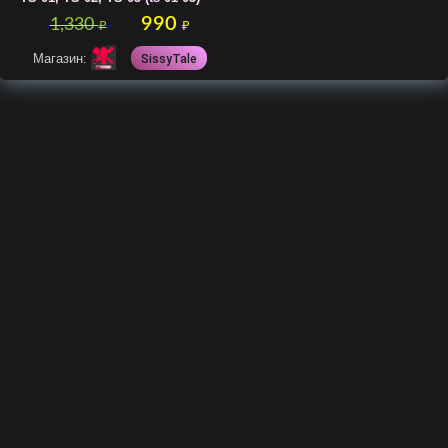
990
1,330
₽
₽
Магазин:
SissyTale