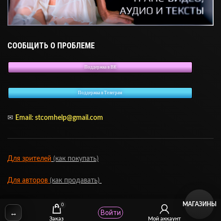
СООБЩИТЬ О ПРОБЛЕМЕ
Поддержка в ВК
Поддержка в Телеграм
✉
Email: stcomhelp@gmail.com
Для зрителей
(как покупать)
Для авторов
(как продавать)
Политика возврата
МАГАЗИНЫ
0
↔
Войти
Заказ
Мой аккаунт