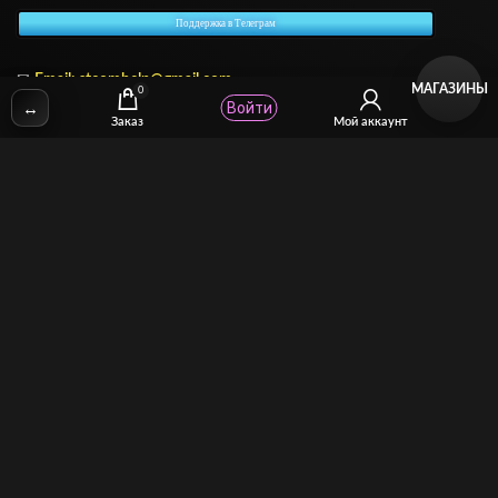
Поддержка в Телеграм
✉
Email: stcomhelp@gmail.com
МАГАЗИНЫ
0
↔
Войти
Заказ
Мой аккаунт
Для зрителей
(как покупать)
Для авторов
(как продавать)
Политика возврата
МОЙ МАГАЗИН