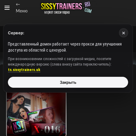
←
Меню
×
Сервер:
Представленный домен работает через прокси для улучшения
доступа из областей с цензурой.
При возникновении сложностей с загрузкой медиа, посетите
международную версию (слева внизу сайта переключитель):
Главная
Товары с меткой «нст шемейл»
ts.sissytrainers.uk
Закрыть