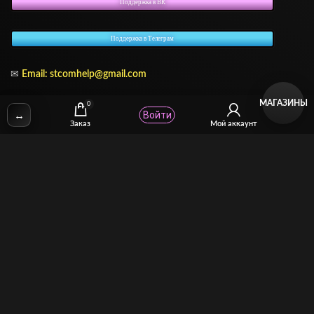
Поддержка в ВК
Поддержка в Телеграм
✉
Email: stcomhelp@gmail.com
МАГАЗИНЫ
0
↔
Войти
Заказ
Мой аккаунт
Для зрителей
(как покупать)
Для авторов
(как продавать)
Политика возврата
МОЙ МАГАЗИН