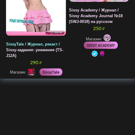
Sissy Academy / Журнал /
Sissy Academy Journal №18
(SWJ-0018) на русском
250
₽
Магазин:
SissyTale / Журнал, рекаст /
SISSY ACADEMY
Sissy-задания: унижения (TS-
J12A)
290
₽
Магазин:
SissyTale