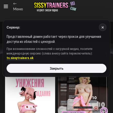
←
Меню
×
Сервер:
Представленный домен работает через прокси для улучшения
доступа из областей с цензурой.
При возникновении сложностей с загрузкой медиа, посетите
международную версию (слева внизу сайта переключитель):
Главная
Товары с меткой «Сисси журнал»
ts.sissytrainers.uk
Закрыть
ХИТ