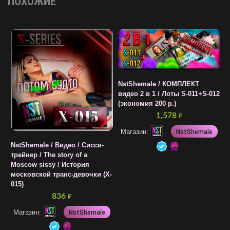
ПОХОЖИЕ
NstShemale / КОМПЛЕКТ
видео 2 в 1 / Лоты S-011+S-012
N
(экономия 200 р.)
/
1,578
₽
(
Магазин:
NstShemale
NstShemale / Видео / Cисси-
трейнер / The story of a
Moscow sissy / История
московской транс-девочки (X-
015)
836
₽
Магазин:
NstShemale