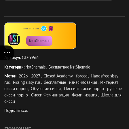
магазин
NstShemale
Артикул:
GD-9966
Категории:
NstShemale
,
Бесплатное NstShemale
Метки:
2026
,
2027
,
Closed Academy
,
forced
,
Handsfree sissy
rus
,
Pissing sissy rus
,
бесплатные
,
изнасилования
,
Интернат
сисси порно
,
Обучение сисси
,
Писсинг сисси порно
,
русское
сисси-порно
,
Сисси Феминизация
,
Феминизация
,
Школа для
сисси
Поделиться: