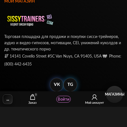
МОЙ МАГАЗИН
Торговая площадка для продажи и покупки сисси-трейнеров,
аудио и видео-гипнозов, мотивации, CEI, унижений куколдов и
др. тематического порно
14141 Covello Street #5C Van Nuys, CA 91405, USA
Phone:
(800) 442-6435
VK
TG
МАГАЗИНЫ
0
↔
Войти
Заказ
Мой аккаунт
© SissyTrainers.Com 2020-2025, Все Права Защищены