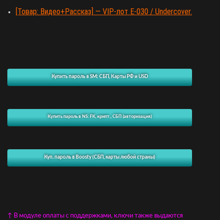
[Товар: Видео+Рассказ] — VIP-лот E-030 / Undercover.
Купить пароль в SM: СБП, Карты РФ и USD
Купить пароль в NS: FK, крипт., СБП (авторизация)
Куп. пароль в Boosty (СБП, карты любой страны)
↑ В модуле оплаты с поддержками, ключи также выдаются