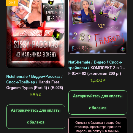
ХИТ
N
4
0
р
NstShemale / Видео / Сисси-
трейнеры /
КОМПЛЕКТ 2 в 1 –
F-01+F-02 (экономия 200 р.)
Nstshemale / Видео+Рассказ /
1,500
₽
Сисси-Трейнер /
Hands Free
Orgasm Types (Part 4) / (E-028)
595
₽
Авторизуйтесь для оплаты
с баланса
Авторизуйтесь для оплаты
с баланса
Оплата с баланса товара без
страницы просмотра пришлет
пароли на почту и в личный