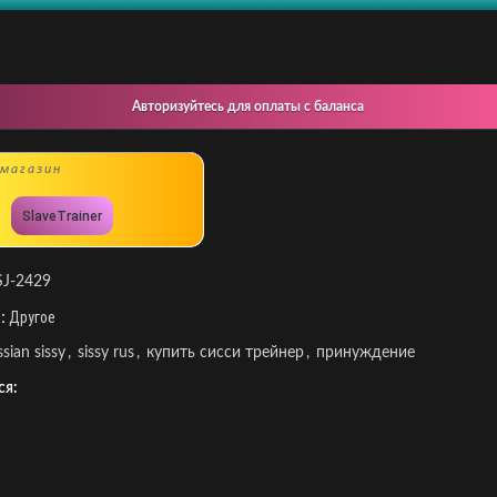
Авторизуйтесь для оплаты с баланса
магазин
SlaveTrainer
SJ-2429
:
Другое
ssian sissy
,
sissy rus
,
купить сисси трейнер
,
принуждение
ся: