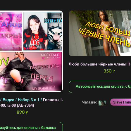
Люби большие чёрные члены!!! 
350
₽
Авторизуйтесь для оплаты с б
 / Видео / Набор 3 в 1 /
Гипнозы I-
Магазин:
SlaveTrain
-09, ts-08 (AE-7364)
890
₽
изуйтесь для оплаты с баланса