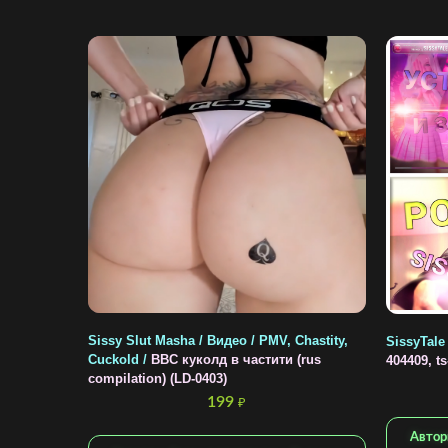
Sissy Slut Masha / Видео / PMV, Chastity,
SissyTale
Cuckold /
BBC куколд в частити (rus
404409, ts
compilation) (LD-0403)
199
₽
Автор