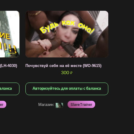
(LH-4030)
Почувствуй себя на её месте (WO-9615)
300
₽
аланса
Авторизуйтесь для оплаты с баланса
Магазин:
er
SlaveTrainer