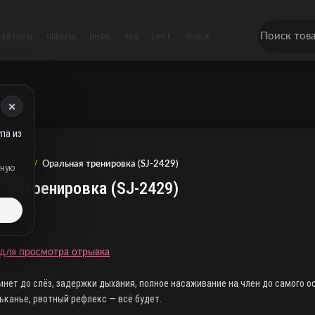
АВТОРЫ
ПЛЕЕРЫ
ИНФО
FAQ
| NST
ПОИСК
×
па из
Другое
Оральная тренировка (SJ-2429)
дную
ная тренировка (SJ-2429)
ь
для просмотра отрывка
инет до слёз, задержки дыхания, полное насаживание на член до самого о
ьканье, рвотный рефлекс — всё будет.