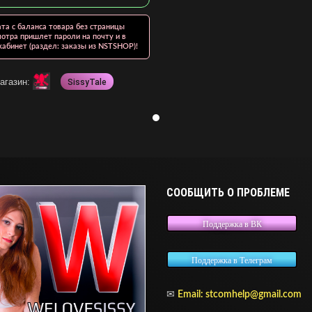
та с баланса товара без страницы
отра пришлет пароли на почту и в
абинет (раздел: заказы из NSTSHOP)!
агазин:
SissyTale
СООБЩИТЬ О ПРОБЛЕМЕ
Поддержка в ВК
Поддержка в Телеграм
✉
Email: stcomhelp@gmail.com