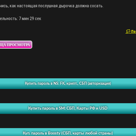
чись, как настоящая послушная дырочка должна сосать.
льность: 7 мин 29 сек
🏳 По
ИЦА ПРОСМОТРА
Купить пароль в NS: FK, крипт., СБП (авторизация)
Купить пароль в SM: СБП, Карты РФ и USD
Куп. пароль в Boosty (СБП, карты любой страны)