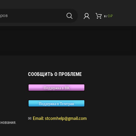
0
₽
0
/
СООБЩИТЬ О ПРОБЛЕМЕ
Поддержка в ВК
Поддержка в Телеграм
✉
Email: stcomhelp@gmail.com
снования.