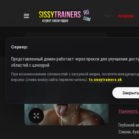
ГЛАВ.
РАЗДЕЛЫ
ПРОСМОТР КАТЕГОРИЙ
Сервер:
Представленный домен работает через прокси для улучшения досту
областей с цензурой.
Главная
При возникновении сложностей с загрузкой медиа, посетите междунаро
версию (слева внизу сайта переключитель):
ts.sissytrainers.uk
Ораль
Закрыт
250
₽
Нажмите 
Нажмите, чтобы увеличить
Глубокий м
Слюни, бул