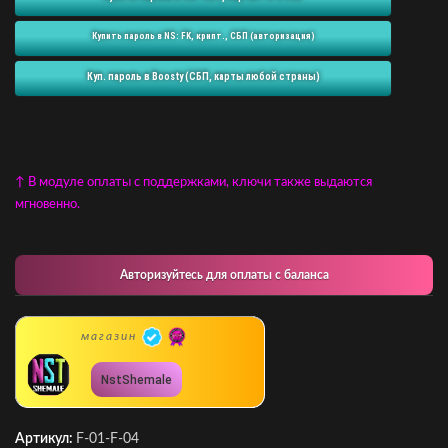
Купить пароль в NS: FK, крипт., СБП (авторизация)
Куп. пароль в Boosty (СБП, карты любой страны)
↑ В модуле оплаты с поддержками, ключи также выдаются
мгновенно.
Авторизуйтесь для оплаты с баланса
магазин
NstShemale
Артикул:
F-01-F-04