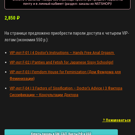
почту и в личный кабинет (раздел: заказы из NSTSHOP)!
2,850
₽
На странице предложено приобрести пароли доступа к четырем VIP-
лотам (экономия 550 р.):
VIP-лот F-01 | 4 Doctor’s Instructions – Hands Free Anal Orgasm
VIP-лот F-02 | Panties and Fetish for Japanese Sissy Schoolgirl
VIP-лот F-03 | Femdom House for Feminization (Дом Фемдома для
Феминизации)
VIP-лот F-04 | 3 Factors of Sissification – Doctor’s Advice | 3 Фактора
Сиссификации — Консультации Доктора
? Пожаловаться
Купить пароль в SM: СБП, Карты РФ и USD