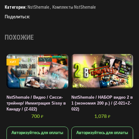
Категории:
NstShemale
,
Комплекты NstShemale
Поделиться:
ПОХОЖИЕ
ХИТ
NstShemale / Видео / Cисси-
NstShemale / НАБОР видео 2 в
трейнер/ Иммиграция Sissy в
1 (экономия 200 р.) / (Z-021+Z-
Канаду / (Z-022)
022)
700
1,078
₽
₽
N
л
Авторизуйтесь для оплаты
Авторизуйтесь для оплаты
р