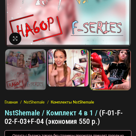
Нажмите, чтобы увеличить
Главная
NstShemale
Комплекты NstShemale
NstShemale / Комплект 4 в 1 /
(F-01-F-
02-F-03+F-04 (экономия 550 р.)
Оплата с баланса товара без страницы просмотра пришлет пароли на