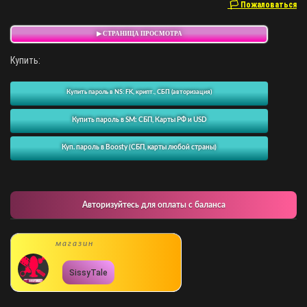
🏳 Пожаловаться
▶ СТРАНИЦА ПРОСМОТРА
Купить:
Купить пароль в NS: FK, крипт., СБП (авторизация)
Купить пароль в SM: СБП, Карты РФ и USD
Куп. пароль в Boosty (СБП, карты любой страны)
Авторизуйтесь для оплаты с баланса
магазин
SissyTale