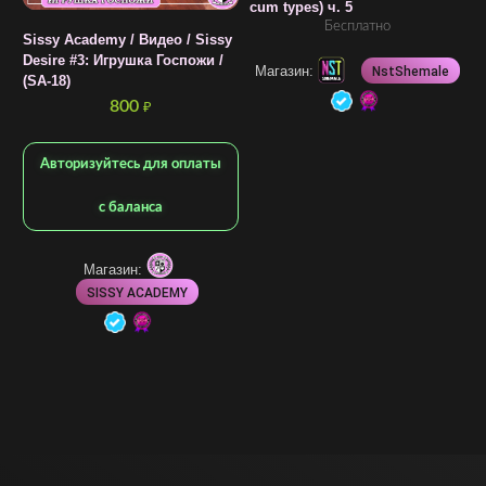
cum types) ч. 5
Бесплатно
Sissy Academy / Видео / Sissy
S
Desire #3: Игрушка Госпожи /
Г
Магазин:
NstShemale
(SA-18)
T
(
800
₽
Авторизуйтесь для оплаты
с баланса
Магазин:
SISSY ACADEMY