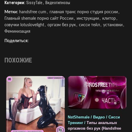
Категории:
SissyTale
,
Видеогипнозы
Метки:
handsfree cum
,
главная транс порно студия россии
,
Главный shemale порно сайт России
,
инструкции
,
клитор
,
озвучки lotuslovelight
,
оргазм без рук
,
сисси тейл
,
установки
,
Феминизация
Поделиться:
ПОХОЖИЕ
NstShemale / Видео / Сисси
Тренинг /
Типы анальных
оргазмов без рук (Handsfree