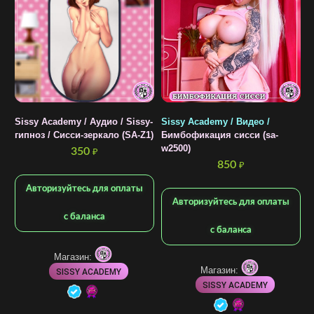
Sissy Academy / Аудио / Sissy-
Sissy Academy / Видео /
S
гипноз / Сисси-зеркало (SA-Z1)
Бимбофикация сисси (sa-
T
w2500)
(
350
₽
850
₽
Авторизуйтесь для оплаты
Авторизуйтесь для оплаты
с баланса
с баланса
Магазин:
Магазин:
SISSY ACADEMY
SISSY ACADEMY