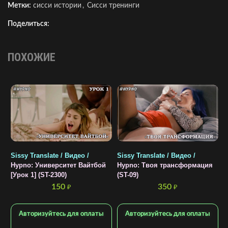
Метки:
сисси истории
,
Сисси тренинги
Поделиться:
ПОХОЖИЕ
Sissy Translate / Видео /
Sissy Translate / Видео /
S
Hypno: Университет Вайтбой
Hypno: Твоя трансформация
Л
[Урок 1] (ST-2300)
(ST-09)
150
350
₽
₽
Авторизуйтесь для оплаты
Авторизуйтесь для оплаты