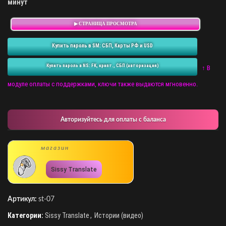
минут
▶ СТРАНИЦА ПРОСМОТРА
Купить пароль в SM: СБП, Карты РФ и USD
Купить пароль в NS: FK, крипт., СБП (авторизация)
↑ В
модуле оплаты с поддержками, ключи также выдаются мгновенно.
Авторизуйтесь для оплаты с баланса
магазин
Sissy Translate
Артикул:
st-07
Категории:
Sissy Translate
,
Истории (видео)