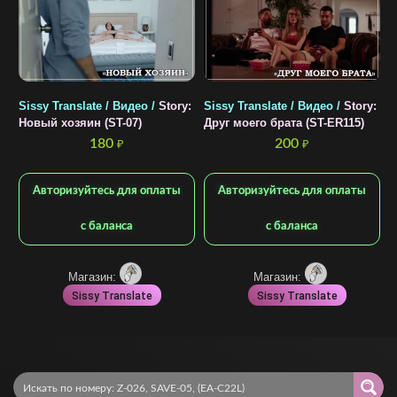
Sissy Translate / Видео /
Story:
Sissy Translate / Видео /
Story:
S
Новый хозяин (ST-07)
Друг моего брата (ST-ER115)
З
180
200
₽
₽
Авторизуйтесь для оплаты
Авторизуйтесь для оплаты
с баланса
с баланса
Магазин:
Магазин:
Sissy Translate
Sissy Translate