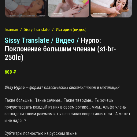
Главная
Sissy Translate
Истории (видео)
Sissy Translate / Видео /
Hypno:
Поклонение большим членам (st-br-
250lc)
600
₽
Sissy Hypno
— формат классических сисси-гипнозов и мотиваций.
Такие большие… Такие сочные… Такие твердые… Ты хочешь
почувствовать каждый из них в своем ротике… ммм.. Альфа члены
завладели твоим разумом и ты не в силах сопротивляться… А может
и не надо…?
Субтитры полностью на русском языке