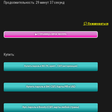
Продолжительность: 29 минут 37 секунд
🏳 Пожаловаться
▶ СТРАНИЦА ПРОСМОТРА
Купить:
Купить пароль в NS: FK, крипт., СБП (авторизация)
Купить пароль в SM: СБП, Карты РФ и USD
Куп. пароль в Boosty (СБП, карты любой страны)