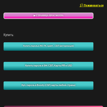
🏳 Пожаловаться
▶ СТРАНИЦА ПРОСМОТРА
Купить:
Купить пароль в NS: FK, крипт., СБП (авторизация)
Купить пароль в SM: СБП, Карты РФ и USD
Куп. пароль в Boosty (СБП, карты любой страны)