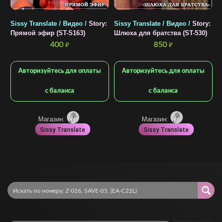
Sissy Translate / Видео /
Story:
Sissy Translate / Видео /
Story:
S
Прямой эфир (ST-S163)
Шлюха для братства (ST-530)
В
400
850
₽
₽
Авторизуйтесь для оплаты
Авторизуйтесь для оплаты
с баланса
с баланса
Магазин:
Магазин:
Sissy Translate
Sissy Translate