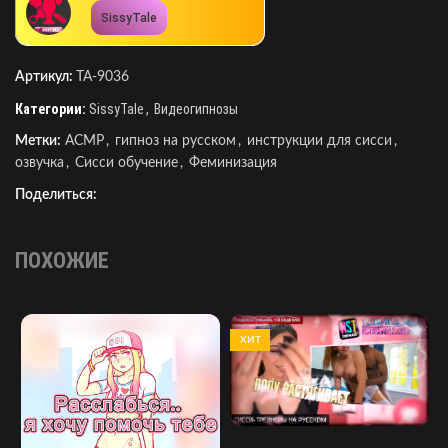
SissyTale
Артикул:
TA-9036
Категории:
SissyTale
,
Видеогипнозы
Метки:
АСМР
,
гипноз на русском
,
инструкции для сисси
,
озвучка
,
Сисси обучение
,
Феминизация
Поделиться:
ПОХОЖИЕ
ХИТ