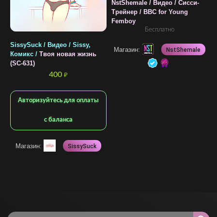
NstShemale / Видео / Сисси-
Трейнер / BBC for Young
Femboy
Бесплатно
SissySuck / Видео / Sissy,
N
Магазин:
NstShemale
Комикс /
Твоя новая жизнь
С
(SC-631)
Д
Д
400
₽
Авторизуйтесь для оплаты
с баланса
Магазин:
SissySuck