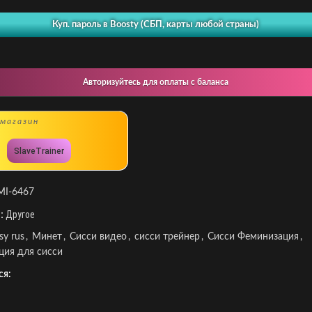
Куп. пароль в Boosty (СБП, карты любой страны)
Авторизуйтесь для оплаты с баланса
магазин
SlaveTrainer
MI-6467
:
Другое
ssy rus
,
Минет
,
Сисси видео
,
сисси трейнер
,
Сисси Феминизация
,
ция для сисси
ся: