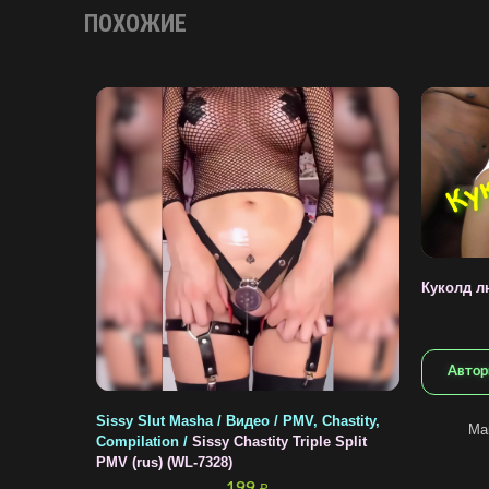
ПОХОЖИЕ
Куколд л
Автор
Sissy Slut Masha / Видео / PMV, Chastity,
Ма
Compilation /
Sissy Chastity Triple Split
PMV (rus) (WL-7328)
199