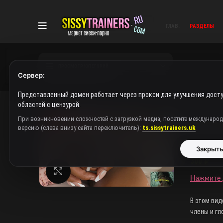
ГЛАВ.
РАЗДЕЛЫ
ПРОСМОТР КАТЕГОРИЙ
Сервер:
Представленный домен работает через прокси для улучшения досту
областей с цензурой.
Главная
При возникновении сложностей с загрузкой медиа, посетите междунаро
версию (слева внизу сайта переключитель):
ts.sissytrainers.uk
Видео 
Закрыт
300
₽
Нажмите, чтобы увеличить
Нажмите 
В этом вид
члены и гл