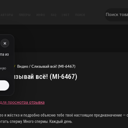
АВТОРЫ
ПЛЕЕРЫ
ИНФО
FAQ
| NST
ПОИСК
×
па из
Другое
Видео / Слизывай всё! (MI-6467)
дную
/ Слизывай всё! (MI-6467)
ь
для просмотра отрывка
ео я жёстко и подробно объясню тебе твоё настоящее предназначение — 
отать сперму. Много спермы. Каждый день.