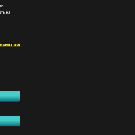
не
ять на
жаловаться