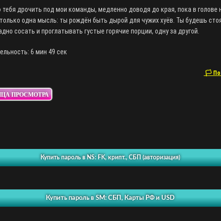
 тебя дрочить под мои команды, медленно доводя до края, пока в голове 
только одна мысль: ты рождён быть дырой для чужих хуёв. Ты будешь сто
адно сосать и проглатывать густые горячие порции, одну за другой.
льность: 6 мин 49 сек
🏳 По
ИЦА ПРОСМОТРА
Купить пароль в NS: FK, крипт., СБП (авторизация)
Купить пароль в SM: СБП, Карты РФ и USD