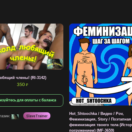
юбящий члены! (RI-3142)
350
₽
изуйтесь для оплаты с баланса
Hot_Shtoochka / Видео / Pov,
газин:
SlaveTrainer
Феминизация, Story / Поэтапная
феминизация твоего тела (Истор
погружением) (MF-3659)