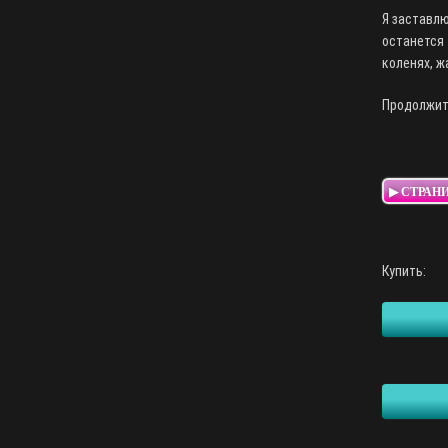
Я заставлю
останется 
коленях, ж
Продолжите
▶ СТРАН
Купить: