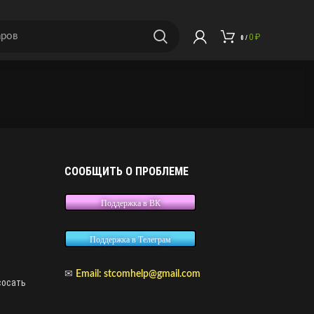
0
₽
0
/
СООБЩИТЬ О ПРОБЛЕМЕ
Поддержка в ВК
Поддержка в Телеграм
✉
Email: stcomhelp@gmail.com
сосать