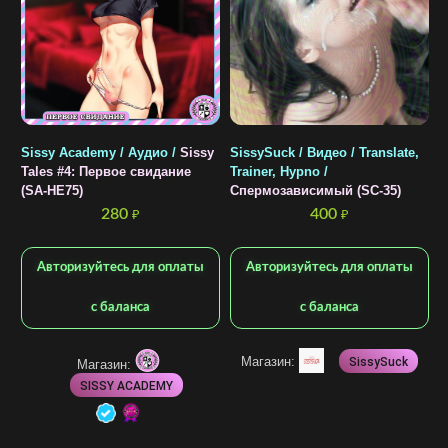
Sissy Academy / Аудио /
Sissy
SissySuck / Видео / Translate,
S
Tales #4: Первое свидание
Trainer, Hypno /
Г
(SA-HE75)
Спермозависимый (SC-35)
280
400
₽
₽
Авторизуйтесь для оплаты
Авторизуйтесь для оплаты
с баланса
с баланса
Магазин:
SissySuck
Магазин:
SISSY ACADEMY