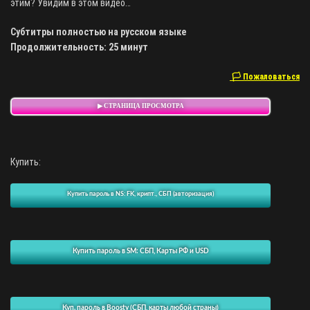
этим? Увидим в этом видео…
Субтитры полностью на русском языке
Продолжительность: 25 минут
🏳 Пожаловаться
▶ СТРАНИЦА ПРОСМОТРА
Купить:
Купить пароль в NS: FK, крипт., СБП (авторизация)
Купить пароль в SM: СБП, Карты РФ и USD
Куп. пароль в Boosty (СБП, карты любой страны)