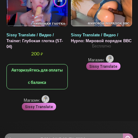
Sissy Translate / Видео /
Sissy Translate / Видео /
S
Trainer: Глубокая глотка (ST-
Hypno: Мировой порядок BBC
В
Бесплатно
04)
3
200
₽
Магазин:
Sissy Translate
Авторизуйтесь для оплаты
с баланса
Магазин:
Sissy Translate