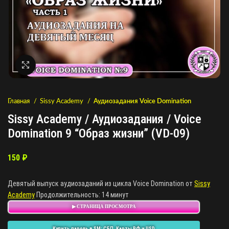
Нажмите, чтобы увеличить
Главная
Sissy Academy
Аудиозадания Voice Domination
Sissy Academy / Аудиозадания / Voice
Domination 9 “Образ жизни” (VD-09)
150
₽
Девятый выпуск аудиозаданий из цикла Voice Domination от
Sissy
Academy
Продолжительность: 14 минут
▶ СТРАНИЦА ПРОСМОТРА
Купить пароль в SM: СБП, Карты РФ и USD