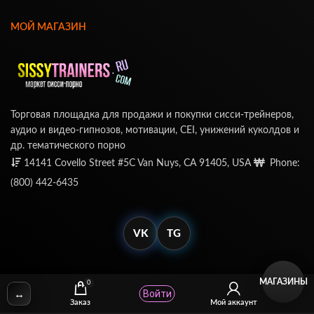
МОЙ МАГАЗИН
Торговая площадка для продажи и покупки сисси-трейнеров,
аудио и видео-гипнозов, мотивации, CEI, унижений куколдов и
др. тематического порно
14141 Covello Street #5C Van Nuys, CA 91405, USA
Phone:
(800) 442-6435
VK
TG
МАГАЗИНЫ
0
↔
Войти
© SissyTrainers.Com 2020-2025, Все Права Защищены
Заказ
Мой аккаунт