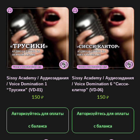
Sissy Academy / Аудиозадания
Sissy Academy / Аудиозадания
S
/ Voice Domination 1
/ Voice Domination 6 “Сисси-
/
“Трусики” (VD-01)
клитор” (VD-06)
л
150
150
₽
₽
Авторизуйтесь для оплаты
Авторизуйтесь для оплаты
с баланса
с баланса