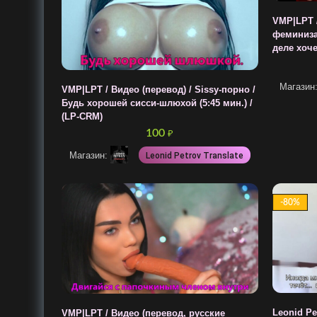
VMP|LPT /
феминизац
деле хочеш
Магазин
VMP|LPT / Видео (перевод) / Sissy-порно /
Будь хорошей сисси-шлюхой (5:45 мин.) /
(LP-CRM)
100
₽
Магазин:
Leonid Petrov Translate
-80%
Leonid Pet
VMP|LPT / Видео (перевод, русские