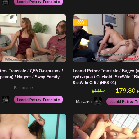
:
Leonid Petrov Translate
-80%
trov Translate / ДЕМО-отрывок /
Leonid Petrov Translate / Видео (
ревод) / Инцест / Swap Family
субтитры) / Cuckold, SexWife / Bi
SexWife Gift / (HFS-01)
Бесплатно
179.80
899
₽
:
Leonid Petrov Translate
Магазин:
Leonid Petrov T