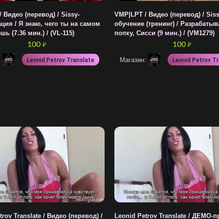
 Видео (перевод) / Sissy-
VMP|LPT / Видео (перевод) / Siss
ия / Я знаю, чего ты на самом
обучение (тренинг) / Разрабаты
ь (7.36 мин.) / (VL-115)
попку, Сисси (9 мин.) / (VM1279)
100
100
₽
₽
:
Магазин:
Leonid Petrov Translate
Leonid Petrov T
rov Translate / Видео (перевод) /
Leonid Petrov Translate / ДЕМО-п