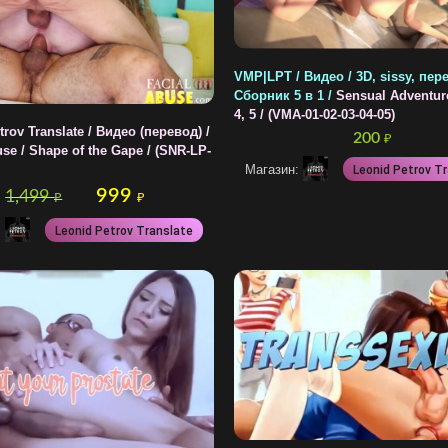
VMP|LPT / Видео / 3D, sissy, пер
Сборник 5 в 1 /
Sensual Adventure
4, 5 / (VMA-01-02-03-04-05)
rov Translate / Видео (перевод) /
200
₽
use / Shape of the Gape / (SNR-LP-
Магазин:
Leonid Petrov T
999
1,499
₽
₽
:
Leonid Petrov Translate