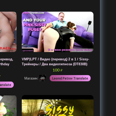
перевод,
VMP|LPT / Видео (перевод) 2 в 1 / Sissy-
rthday
Трейнеры / Два видеогипноза (DT830B)
100
₽
₽
Магазин:
Leonid Petrov Translate
ranslate