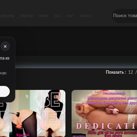
АВТОРЫ
ПЛЕЕРЫ
ИНФО
FAQ
| NST
ПОИСК
×
па из
Показать
12
дную
ь