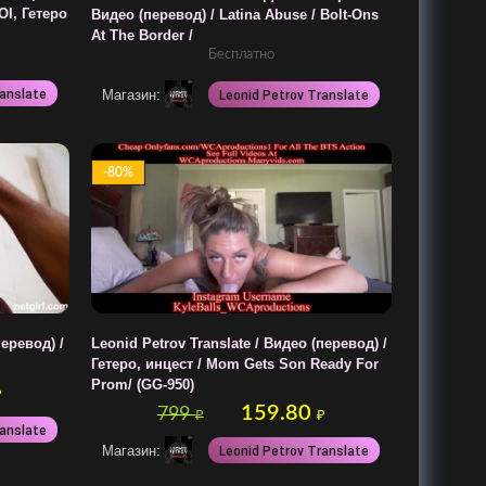
OI, Гетеро
Видео (перевод) / Latina Abuse / Bolt-Ons
At The Border /
Бесплатно
Магазин:
ranslate
Leonid Petrov Translate
-80%
перевод) /
Leonid Petrov Translate / Видео (перевод) /
Гетеро, инцест / Mom Gets Son Ready For
Prom/ (GG-950)
₽
159.80
799
₽
₽
ranslate
Магазин:
Leonid Petrov Translate