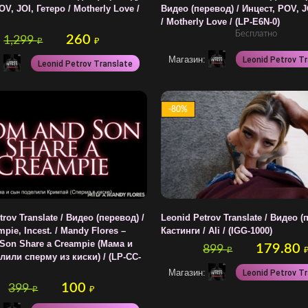
V, JOI, Гетеро / Motherly Love /
Видео (перевод) / Инцест, POV, J
/ Motherly Love / (LP-E6N-0)
Бесплатно
260
1,299
₽
₽
Магазин:
Leonid Petrov T
:
Leonid Petrov Translate
-80%
rov Translate / Видео (перевод) /
Leonid Petrov Translate / Видео (
mpie, Incest. / Mandy Flores –
Кастинги / Ali / (IGG-1000)
Son Share a Creampie (Мама и
179.80
899
₽
или сперму из киски) / (LP-CC-
Магазин:
Leonid Petrov T
100
399
₽
₽