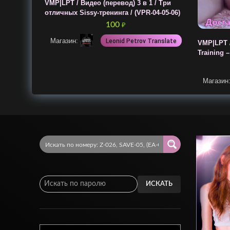
VMP|LPT / Видео (перевод) 3 в 1 / Три
отличных Sissy-тренинга / (VPR-04-05-06)
100
₽
Магазин:
Leonid Petrov Translate
VMP|LPT /
Training 
Магазин
ИСКАТЬ