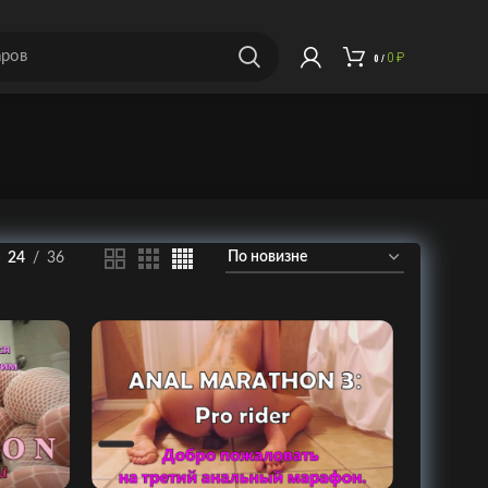
0
₽
0
/
24
36