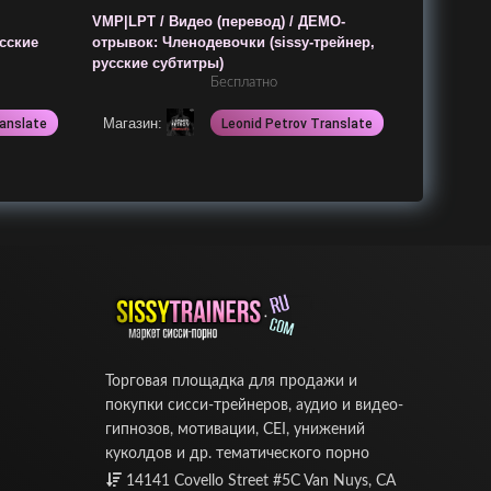
VMP|LPT / Видео (перевод) / ДЕМО-
усские
отрывок: Членодевочки (sissy-трейнер,
русские субтитры)
Бесплатно
Магазин:
ranslate
Leonid Petrov Translate
Торговая площадка для продажи и
покупки сисси-трейнеров, аудио и видео-
гипнозов, мотивации, CEI, унижений
куколдов и др. тематического порно
14141 Covello Street #5C Van Nuys, CA