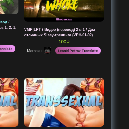
евод /
s 1, 2, 3,
VMP|LPT / Видео (перевод) 2 в 1 / Два
отличных Sissy-тренинга (VPH-01-02)
100
₽
ranslate
Магазин:
Leonid Petrov Translate