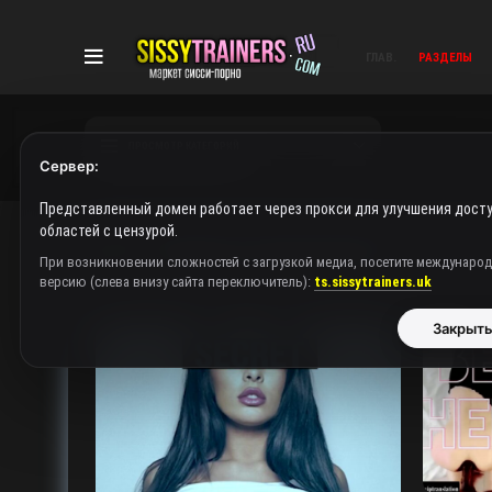
ГЛАВ.
РАЗДЕЛЫ
ПРОСМОТР КАТЕГОРИЙ
Сервер:
Представленный домен работает через прокси для улучшения досту
областей с цензурой.
Главная
Переводы от Леонида Петрова
При возникновении сложностей с загрузкой медиа, посетите междунаро
версию (слева внизу сайта переключитель):
ts.sissytrainers.uk
Закрыт