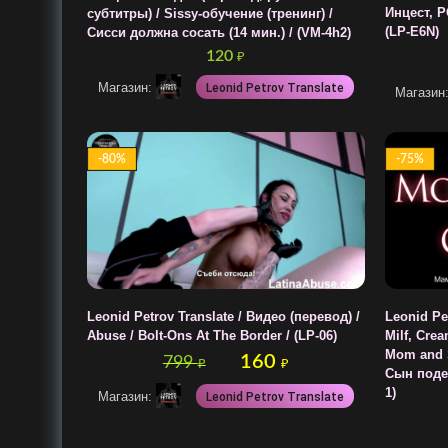
Инцест, PO
субтитры) / Sissy-обучение (тренинг) /
(LP-E6N)
Сисси должна сосать (14 мин.) / (VM-4h2)
120
₽
Магазин:
Leonid Petrov Translate
Магазин
-80%
-75%
Leonid Petrov Translate / Видео (перевод) /
Leonid Pet
Abuse / Bolt-Ons At The Border / (LP-06)
Milf, Crea
Mom and 
160
799
₽
₽
Сын подел
1)
Магазин:
Leonid Petrov Translate