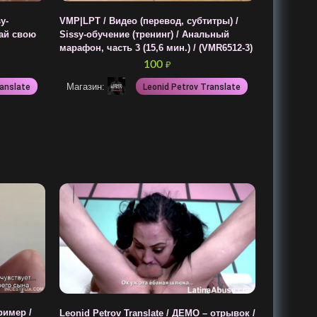
y-
VMP|LPT / Видео (перевод, субтитры) /
вай свою
Sissy-обучение (тренинг) / Анальный
марафон, часть 3 (15,6 мин.) / (VMR6512-3)
100
₽
Магазин:
ranslate
Leonid Petrov Translate
ример /
Leonid Petrov Translate / ДЕМО – отрывок /