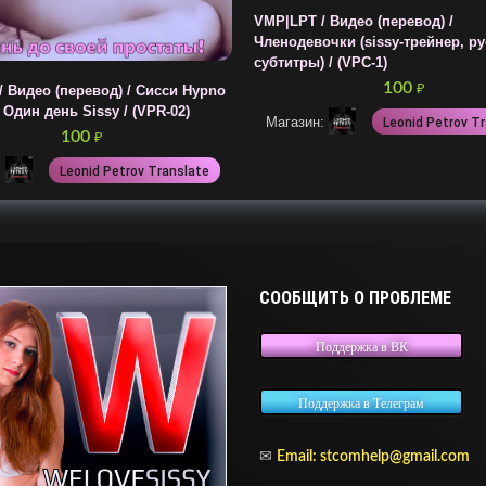
VMP|LPT / Видео (перевод) /
Членодевочки (sissy-трейнер, р
субтитры) / (VPC-1)
100
₽
 Видео (перевод) / Сисси Hypno
– Один день Sissy / (VPR-02)
Магазин:
Leonid Petrov T
100
₽
:
Leonid Petrov Translate
СООБЩИТЬ О ПРОБЛЕМЕ
Поддержка в ВК
Поддержка в Телеграм
✉
Email: stcomhelp@gmail.com