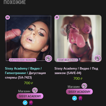
ПОХОЖИЕ
Sissy Academy / Видео /
Sissy Academy / Видео / Под
S
Гипнотренинг /
Дегустация
замком (SAVE-04)
T
спермы (SA-7423)
(
700
₽
700
₽
Магазин:
Магазин:
SISSY ACADEMY
SISSY ACADEMY