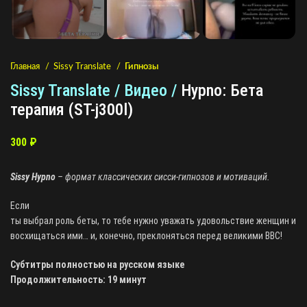
Главная
Sissy Translate
Гипнозы
Sissy Translate / Видео /
Hypno: Бета
терапия (ST-j300l)
300
₽
Sissy Hypno
– формат классических сисси-гипнозов и мотиваций.
Если
ты выбрал роль беты, то тебе нужно уважать удовольствие женщин и
восхищаться ими… и, конечно, преклоняться перед великими BBC!
Субтитры полностью на русском языке
Продолжительность: 19 минут