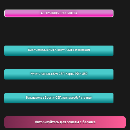
▶ СТРАНИЦА ПРОСМОТРА
Купить пароль в NS: FK, крипт., СБП (авторизация)
Купить пароль в SM: СБП, Карты РФ и USD
Куп. пароль в Boosty (СБП, карты любой страны)
Авторизуйтесь для оплаты с баланса