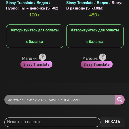
Sissy Translate / Видео /
Sissy Translate / Видео /
Story:
S
Hypno: Ты – девочка (ST-02)
В разводе (ST-338M)
T
100
450
₽
₽
Авторизуйтесь для оплаты
Авторизуйтесь для оплаты
с баланса
с баланса
Магазин:
Магазин:
Sissy Translate
Sissy Translate
ИСКАТЬ