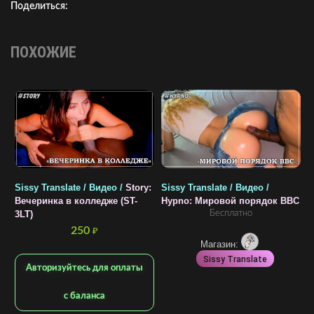
Поделиться:
ПОХОЖИЕ
Sissy Translate / Видео /
Story:
Sissy Translate / Видео /
S
Вечеринка в колледже (ST-
Hypno: Мировой порядок BBC
T
Бесплатно
3LT)
0
250
₽
Магазин:
Sissy Translate
Авторизуйтесь для оплаты
с баланса