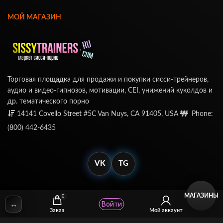
МОЙ МАГАЗИН
Торговая площадка для продажи и покупки сисси-трейнеров,
аудио и видео-гипнозов, мотивации, CEI, унижений куколдов и
др. тематического порно
14141 Covello Street #5C Van Nuys, CA 91405, USA
Phone:
(800) 442-6435
VK
TG
МАГАЗИНЫ
0
↔
Войти
© SissyTrainers.Com 2020-2025, Все Права Защищены
Заказ
Мой аккаунт