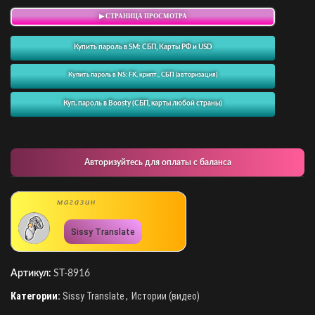
▶ СТРАНИЦА ПРОСМОТРА
Купить пароль в SM: СБП, Карты РФ и USD
Купить пароль в NS: FK, крипт., СБП (авторизация)
Куп. пароль в Boosty (СБП, карты любой страны)
Авторизуйтесь для оплаты с баланса
магазин
Sissy Translate
Артикул:
ST-8916
Категории:
Sissy Translate
,
Истории (видео)