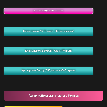
▶ СТРАНИЦА ПРОСМОТРА
Купить пароль в NS: FK, крипт., СБП (авторизация)
Купить пароль в SM: СБП, Карты РФ и USD
Куп. пароль в Boosty (СБП, карты любой страны)
Авторизуйтесь для оплаты с баланса