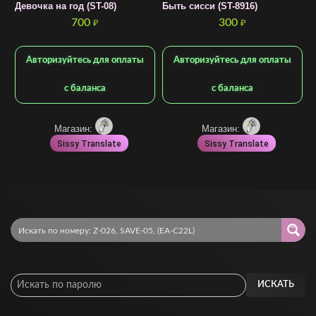
Девочка на год (ST-08)
Быть сисси (ST-8916)
П
0
700
300
₽
₽
Авторизуйтесь для оплаты
Авторизуйтесь для оплаты
с баланса
с баланса
Магазин:
Магазин:
Sissy Translate
Sissy Translate
ИСКАТЬ