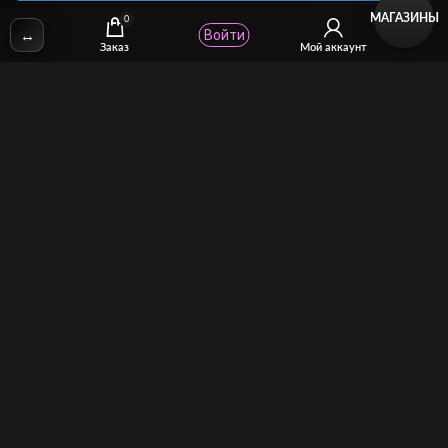
МАГАЗИНЫ
0
↔
Войти
✉
Email: stcomhelp@gmail.com
Заказ
Мой аккаунт
Для зрителей
(как покупать)
Для авторов
(как продавать)
Политика возврата
МОЙ МАГАЗИН
Торговая площадка для продажи и покупки сисси-трейнеров,
аудио и видео-гипнозов, мотивации, CEI, унижений куколдов и