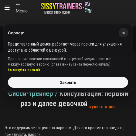
←
Меню
×
Сервер:
Представленный домен работает через прокси для улучшения
доступа из областей с цензурой.
При возникновении сложностей с загрузкой медиа, посетите
международную версию (слева внизу сайта переключитель):
ВИДЕО/АУДИО
ts.sissytrainers.uk
Защищено:
NstShemale / Видео+журнал /
Закрыть
Сисси-трейнер /
Консультации: первый
раз и далее девочкой
купить ключ
Это содержимое защищено паролем. Для его просмотра введите,
пожалуйста, пароль: