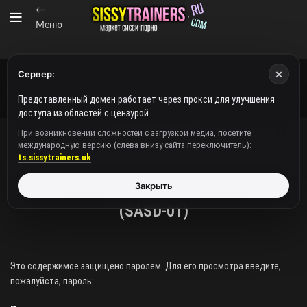
←
Меню
×
Сервер:
Представленный домен работает через прокси для улучшения
доступа из областей с цензурой.
При возникновении сложностей с загрузкой медиа, посетите
международную версию (слева внизу сайта переключитель):
ВИДЕО/АУДИО
ts.sissytrainers.uk
Защищено: [Журнал] Shemale Domination
Закрыть
(SASD-01)
Это содержимое защищено паролем. Для его просмотра введите,
пожалуйста, пароль: