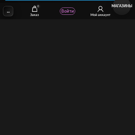
МАГАЗИНЫ
0
↔
Войти
✉
Email: stcomhelp@gmail.com
Заказ
Мой аккаунт
Для зрителей
(как покупать)
Для авторов
(как продавать)
Политика возврата
МОЙ МАГАЗИН
Торговая площадка для продажи и покупки сисси-трейнеров,
аудио и видео-гипнозов, мотивации, CEI, унижений куколдов и