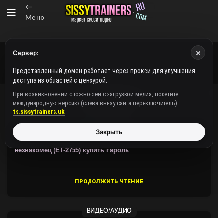
←
Меню
×
Сервер:
Представленный домен работает через прокси для улучшения
доступа из областей с цензурой.
При возникновении сложностей с загрузкой медиа, посетите
международную версию (слева внизу сайта переключитель):
ВИДЕО/АУДИО
ts.sissytrainers.uk
Закрыть
Защищено:
Sissy Translate /
Видео /Story: мой первый
незнакомец (ET-2755)
купить пароль
ПРОДОЛЖИТЬ ЧТЕНИЕ
ВИДЕО/АУДИО