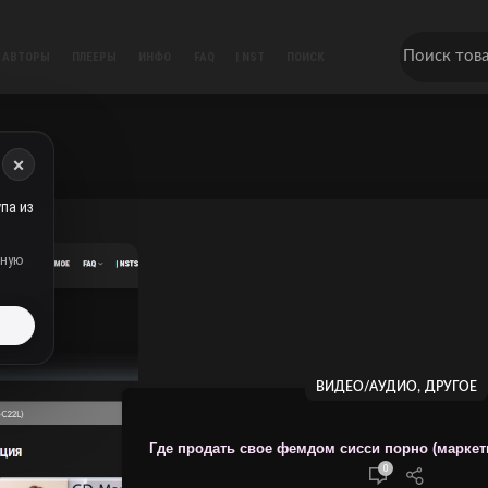
АВТОРЫ
ПЛЕЕРЫ
ИНФО
FAQ
| NST
ПОИСК
×
па из
дную
ь
,
ВИДЕО/АУДИО
ДРУГОЕ
Где продать свое фемдом сисси порно (марке
0