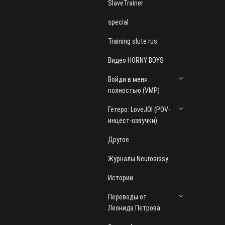
SlaveTrainer
special
Training slute rus
Видео HORNY BOYS
Войди в меня
полностью (VMP)
Гетеро: LoveJOI (POV-
инцест-озвучки)
Другое
Журналы Neurosissy
Истории
Переводы от
Леонида Петрова