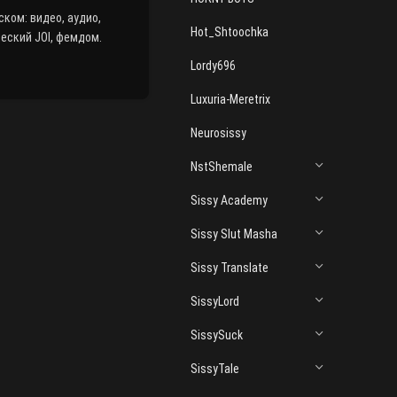
ском: видео, аудио,
Hot_Shtoochka
ческий JOI, фемдом.
Lordy696
Luxuria-Meretrix
Neurosissy
NstShemale
Sissy Academy
Sissy Slut Masha
Sissy Translate
SissyLord
SissySuck
SissyTale