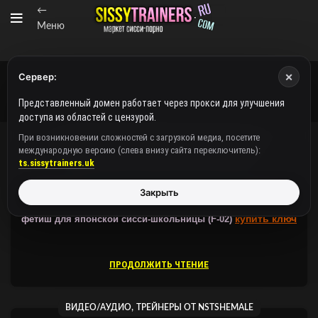
←
Меню
×
Сервер:
Представленный домен работает через прокси для улучшения
доступа из областей с цензурой.
При возникновении сложностей с загрузкой медиа, посетите
международную версию (слева внизу сайта переключитель):
,
ВИДЕО/АУДИО
ТРЕЙНЕРЫ ОТ NSTSHEMALE
ts.sissytrainers.uk
Закрыть
Защищено:
NstShemale / Видео / Сисси-трейнер /
Трусики и
купить ключ
фетиш для японской сисси-школьницы (F-02)
ПРОДОЛЖИТЬ ЧТЕНИЕ
,
ВИДЕО/АУДИО
ТРЕЙНЕРЫ ОТ NSTSHEMALE