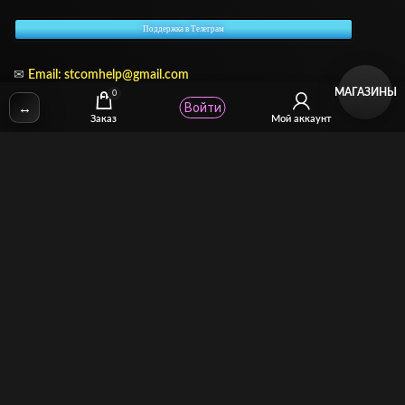
Поддержка в Телеграм
✉
Email: stcomhelp@gmail.com
МАГАЗИНЫ
0
↔
Войти
Заказ
Мой аккаунт
Для зрителей
(как покупать)
Для авторов
(как продавать)
Политика возврата
МОЙ МАГАЗИН