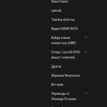
SlaveTrainer
special
Training slute rus
Видео HORNY BOYS
Войди в меня
полностью (VMP)
Гетеро: LoveJOI (POV-
инцест-озвучки)
Другое
Журналы Neurosissy
Истории
Переводы от
Леонида Петрова