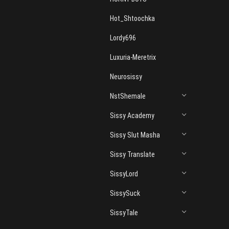
Hot_Shtoochka
Lordy696
Luxuria-Meretrix
Neurosissy
NstShemale
Sissy Academy
Sissy Slut Masha
Sissy Translate
SissyLord
SissySuck
SissyTale