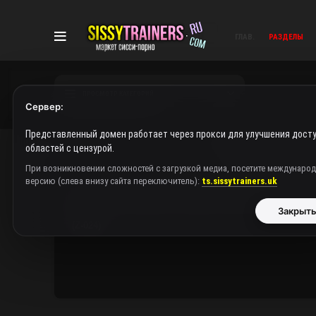
ГЛАВ.
РАЗДЕЛЫ
ПРОСМОТР КАТЕГОРИЙ
Сервер:
Представленный домен работает через прокси для улучшения досту
областей с цензурой.
SISSY HYPNO (РАЗД
При возникновении сложностей с загрузкой медиа, посетите междунаро
версию (слева внизу сайта переключитель):
ts.sissytrainers.uk
Защищено: NstShemale / Видео / ВИП-сисси-трейнер Z-
Закрыт
(Z-024)