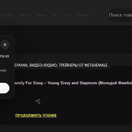
АВТОРЫ
ПЛЕЕРЫ
ИНФО
FAQ
| NST
ПОИСК
×
па из
,
,
ЕЛ С ПЛЕЕРАМИ)
ВИДЕО/АУДИО
ТРЕЙНЕРЫ ОТ NSTSHEMALE
дную
024 / Family For Sissy – Young Sissy and Stepmom (Молодой Фембой и
ь
ПРОДОЛЖИТЬ ЧТЕНИЕ