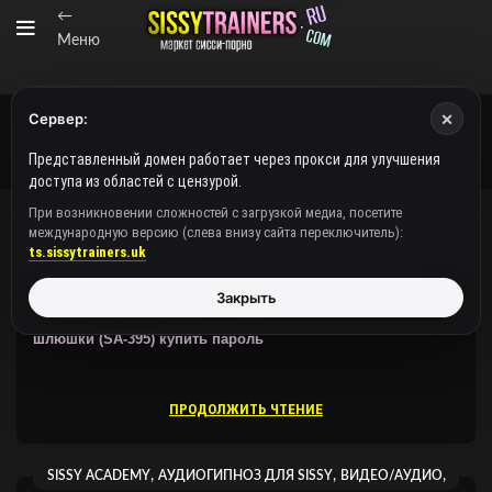
←
Меню
×
Сервер:
Представленный домен работает через прокси для улучшения
доступа из областей с цензурой.
При возникновении сложностей с загрузкой медиа, посетите
международную версию (слева внизу сайта переключитель):
,
,
,
SISSY ACADEMY
АУДИОГИПНОЗ ДЛЯ SISSY
ВИДЕО/АУДИО
ts.sissytrainers.uk
ВИДЕОГИПНОЗ ОТ SISSY ACADEMY
Закрыть
Защищено:
Sissy Academy / Аудио /
Sissy Tales #5: Две
шлюшки (SA-395)
купить пароль
ПРОДОЛЖИТЬ ЧТЕНИЕ
,
,
,
SISSY ACADEMY
АУДИОГИПНОЗ ДЛЯ SISSY
ВИДЕО/АУДИО