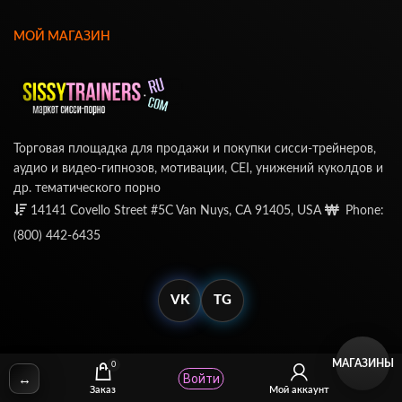
МОЙ МАГАЗИН
Торговая площадка для продажи и покупки сисси-трейнеров,
аудио и видео-гипнозов, мотивации, CEI, унижений куколдов и
др. тематического порно
14141 Covello Street #5C Van Nuys, CA 91405, USA
Phone:
(800) 442-6435
VK
TG
МАГАЗИНЫ
0
↔
Войти
© SissyTrainers.Com 2020-2025, Все Права Защищены
Заказ
Мой аккаунт