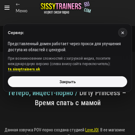
←
Меню
×
Сервер:
Представленный домен работает через прокси для улучшения
доступа из областей с цензурой.
При возникновении сложностей с загрузкой медиа, посетите
международную версию (слева внизу сайта переключитель):
ВИДЕО/АУДИО
ts.sissytrainers.uk
LoveJOI / Видео / DEMO / POV-озвучка,
Закрыть
гетеро, инцест-порно /
Dirty Princess –
Время спать с мамой
Данная озвучка POV-порно создана студией
LoveJOI
. В ее магазине