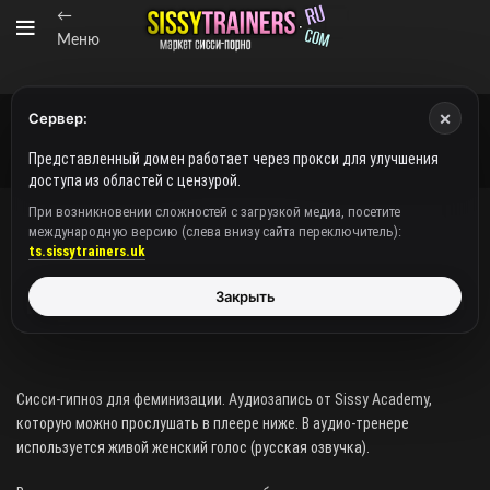
←
Меню
×
Сервер:
Представленный домен работает через прокси для улучшения
доступа из областей с цензурой.
При возникновении сложностей с загрузкой медиа, посетите
международную версию (слева внизу сайта переключитель):
ВИДЕО/АУДИО
ts.sissytrainers.uk
[Аудиогипноз] Демо-отрывок: Хуесоска
Закрыть
Сисси-гипноз для феминизации. Аудиозапись от Sissy Academy,
которую можно прослушать в плеере ниже. В аудио-тренере
используется живой женский голос (русская озвучка).