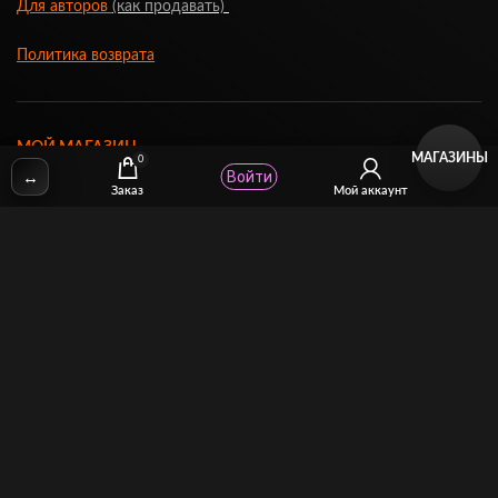
Для авторов
(как продавать)
Политика возврата
МОЙ МАГАЗИН
МАГАЗИНЫ
0
↔
Войти
Заказ
Мой аккаунт
Торговая площадка для продажи и покупки сисси-трейнеров,
аудио и видео-гипнозов, мотивации, CEI, унижений куколдов и
др. тематического порно
14141 Covello Street #5C Van Nuys, CA 91405, USA
Phone:
(800) 442-6435
VK
TG