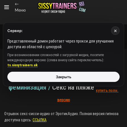
←
Меню
×
Сервер:
Представленный домен работает через прокси для улучшения
доступа из областей с цензурой.
При возникновении сложностей с загрузкой медиа, посетите
международную версию (слева внизу сайта переключитель):
,
SISSY HYPNO (РАЗДЕЛ С ПЛЕЕРАМИ)
ВИДЕО/АУДИО
ts.sissytrainers.uk
EroticAudio / DEMO / Аудиогипноз,
Закрыть
феминизация /
Секс на пляже
купить полн.
версию
Отрывок секс-сисси-аудио от ЭротикАудио. Полная версия гипноза
доступна здесь:
ССЫЛКА